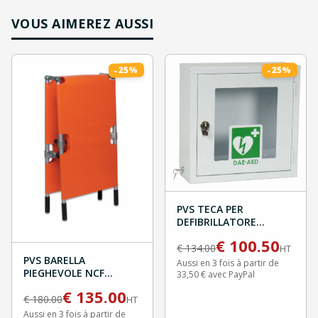
VOUS AIMEREZ AUSSI
%
%
25
25
-
-
PVS TECA PER
DEFIBRILLATORE
ALLARMATA
€
100.50
€
134.00
HT
PVS BARELLA
Aussi en 3 fois à partir de
PIEGHEVOLE NCF
33,50 € avec PayPal
SYSTEM
€
135.00
€
180.00
HT
Aussi en 3 fois à partir de