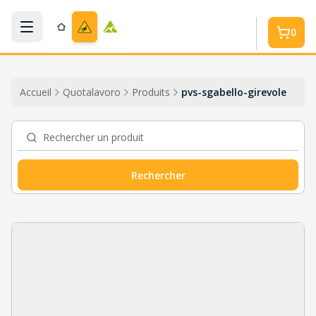
Aller au contenu principal
0
Accueil
Quotalavoro
Produits
pvs-sgabello-girevole
Rechercher un produit
Rechercher