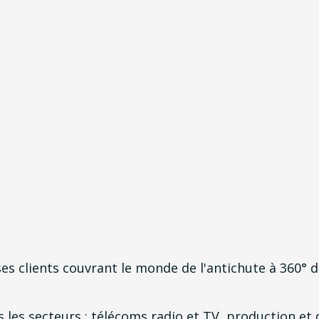
s clients couvrant le monde de l'antichute à 360° da
 les secteurs : télécoms radio et TV, production et d