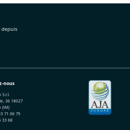
t depuis
z-nous
S.r.l.
le, 36 18027
 (IM)
3 71 06 79
 33 68