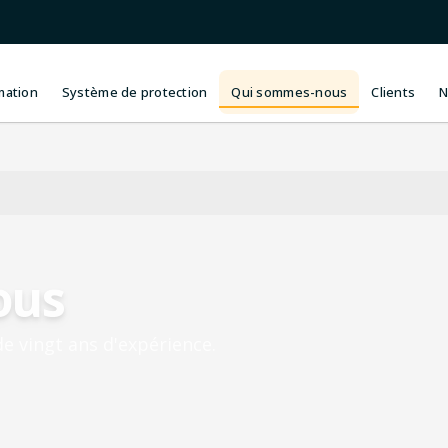
mation
Système de protection
Qui sommes-nous
Clients
N
ous
 de vingt ans d'expérience.