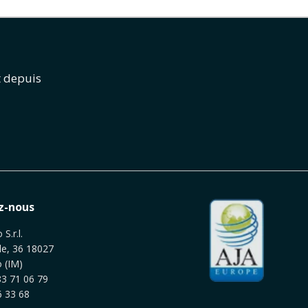
t depuis
z-nous
S.r.l.
le, 36 18027
 (IM)
3 71 06 79
 33 68