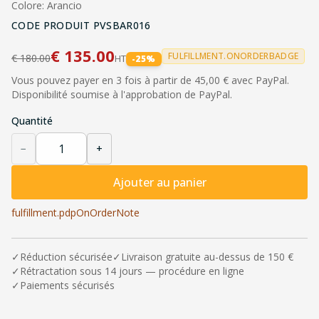
Colore: Arancio
CODE PRODUIT
PVSBAR016
€
135.00
FULFILLMENT.ONORDERBADGE
€
180.00
HT
-
25
%
Vous pouvez payer en 3 fois à partir de 45,00 € avec PayPal.
Disponibilité soumise à l'approbation de PayPal.
Quantité
−
+
Ajouter au panier
fulfillment.pdpOnOrderNote
✓
Réduction sécurisée
✓
Livraison gratuite au-dessus de 150 €
✓
Rétractation sous 14 jours — procédure en ligne
✓
Paiements sécurisés