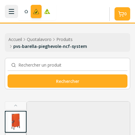
Aller au contenu principal
0
Accueil
Quotalavoro
Produits
pvs-barella-pieghevole-ncf-system
Rechercher un produit
Rechercher