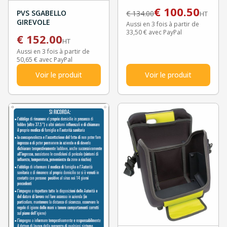
ALLARMATA
€
100.50
PVS SGABELLO
€
134.00
HT
GIREVOLE
Aussi en 3 fois à partir de
33,50 € avec PayPal
€
152.00
HT
Aussi en 3 fois à partir de
50,65 € avec PayPal
Voir le produit
Voir le produit