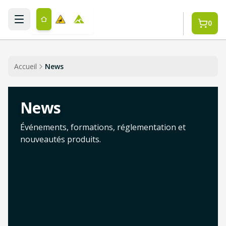
Aller au contenu principal
0
Accueil
News
News
Événements, formations, réglementation et
nouveautés produits.