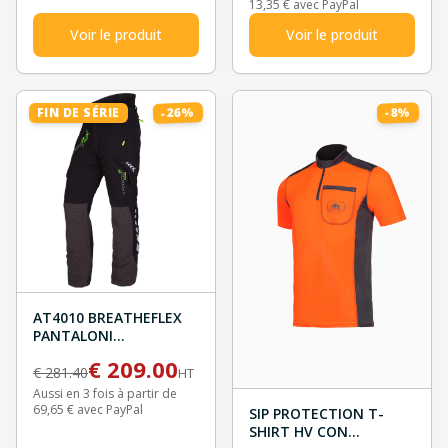
13,35 € avec PayPal
Voir le produit
Voir le produit
%
%
26
FIN DE SÉRIE
8
-
-
AT4010 BREATHEFLEX
PANTALONI
ANTITAGLIO TYPE A
€
209.00
CLASS 1 NERO
€
281.40
HT
Aussi en 3 fois à partir de
69,65 € avec PayPal
SIP PROTECTION T-
SHIRT HV CON