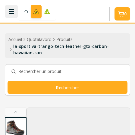
Aller au contenu principal
0
Accueil
Quotalavoro
Produits
la-sportiva-trango-tech-leather-gtx-carbon-
hawaiian-sun
Rechercher un produit
Rechercher