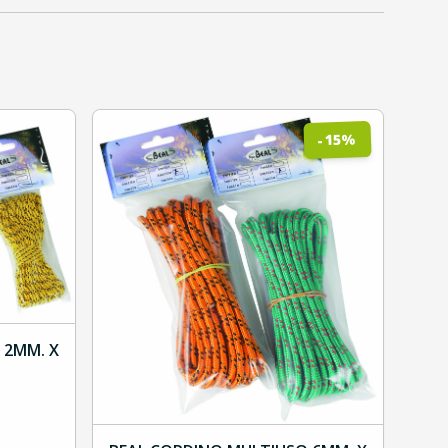
%
15
-
 2MM. X