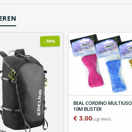
IEREN
%
10
-
BEAL CORDINO MULTIUSO
10M BLISTER
€
3.00
zzgl. MwSt.