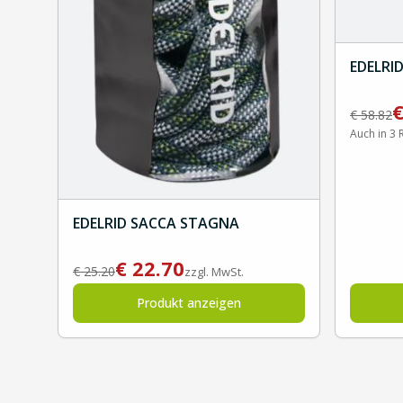
EDELRID
€
58.82
Auch in 3 
EDELRID SACCA STAGNA
€
22.70
€
25.20
zzgl. MwSt.
Produkt anzeigen