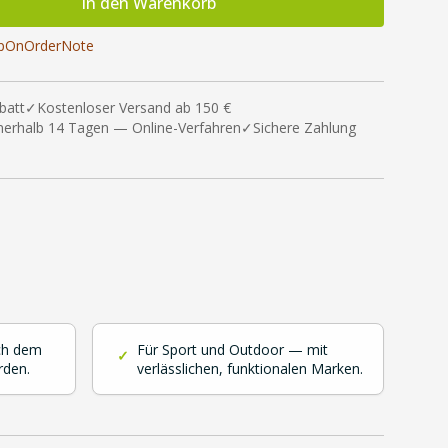
In den Warenkorb
pdpOnOrderNote
batt
✓
Kostenloser Versand ab 150 €
nnerhalb 14 Tagen — Online-Verfahren
✓
Sichere Zahlung
ch dem
Für Sport und Outdoor — mit
✓
rden.
verlässlichen, funktionalen Marken.