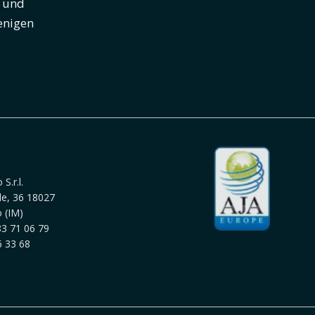
e und
enigen
S.r.l.
le, 36 18027
 (IM)
3 71 06 79
 33 68