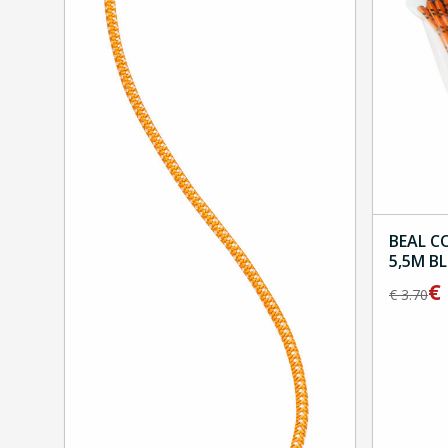
BEAL C
5,5M BL
€
€
3.70