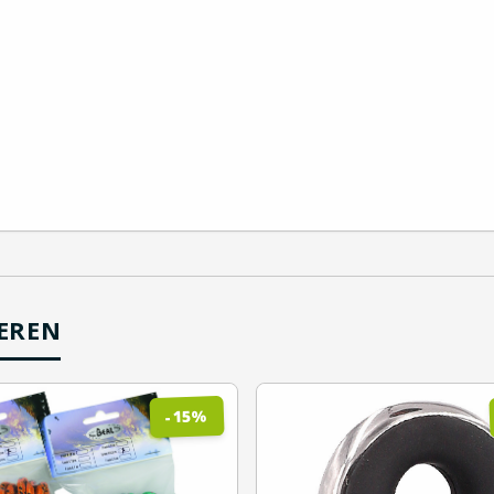
IEREN
%
15
-