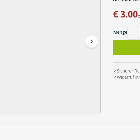
€
3.00
z
Menge
−
✓
Sicherer Ra
✓
Widerruf i