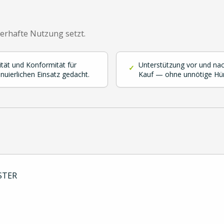
uerhafte Nutzung setzt.
ität und Konformität für
Unterstützung vor und na
✓
inuierlichen Einsatz gedacht.
Kauf — ohne unnötige Hü
STER