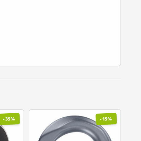
%
%
35
15
-
-