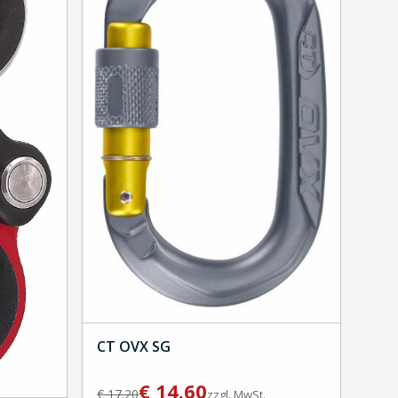
CT OVX SG
€
14.60
€
17.20
zzgl. MwSt.