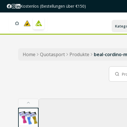
Zum Hauptinhalt springen
Kostenlos (Bestellungen über €150)
Kateg
Home
Quotasport
Produkte
beal-cordino-m
Produkt suchen