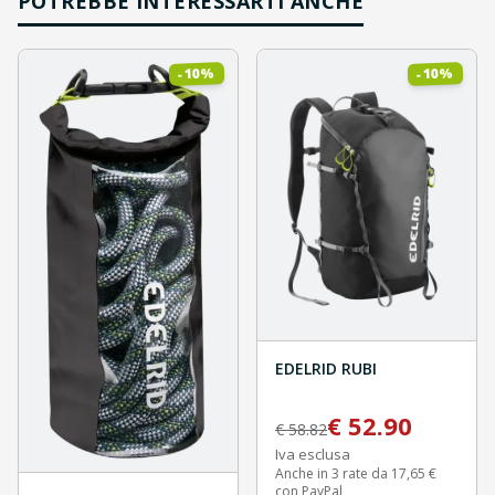
POTREBBE INTERESSARTI ANCHE
%
%
10
10
-
-
EDELRID RUBI
€
52.90
€
58.82
Iva esclusa
Anche in 3 rate da 17,65 €
con PayPal