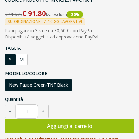
€
91.80
€
114.75
Iva esclusa
-
20
%
SU ORDINAZIONE · 7–10 GG LAVORATIVI
Puoi pagare in 3 rate da 30,60 € con PayPal.
Disponibilità soggetta ad approvazione PayPal.
TAGLIA
S
M
MODELLO/COLORE
New Taupe Green-TNF Black
Quantità
−
+
Aggiungi al carrello