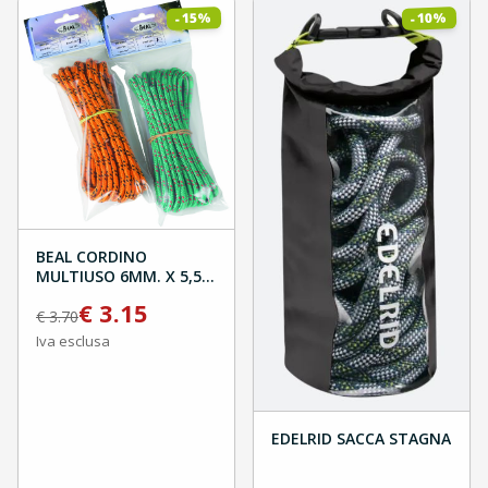
%
%
15
10
-
-
BEAL CORDINO
MULTIUSO 6MM. X 5,5M
BLISTER
€
3.15
€
3.70
Iva esclusa
EDELRID SACCA STAGNA