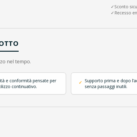
✓
Sconto sic
✓
Recesso en
DOTTO
zzo nel tempo.
ità e conformità pensate per
Supporto prima e dopo l’a
✓
ilizzo continuativo.
senza passaggi inutili.