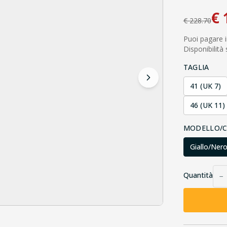
€
€
228.70
Puoi pagare i
Disponibilità
TAGLIA
41 (UK 7)
46 (UK 11)
MODELLO/
Giallo/Ner
Quantità
−