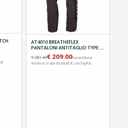
ITCH
AT4010 BREATHEFLEX
PANTALONI ANTITAGLIO TYPE A
CLASS 1 NERO
€
209.00
€
281.40
Iva esclusa
al
Anche in 3 rate da 69,65 € con PayPal