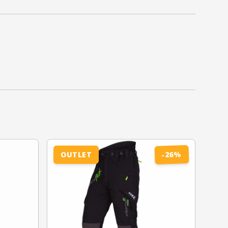
%
26
OUTLET
-