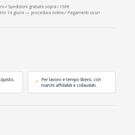
uro
✓
Spedizioni gratuite sopra i 150€
tro 14 giorni — procedura online
✓
Pagamenti sicuri
cquisto,
Per lavoro e tempo libero, con
✓
marchi affidabili e collaudati.