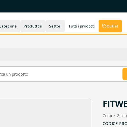
Categorie
Produttori
Settori
Tutti i prodotti
Outlet
FITWE
Colore: Giall
CODICE PR