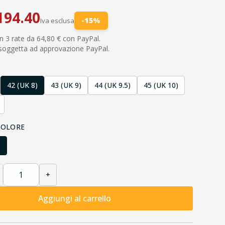
194.40
-
15
%
Iva esclusa
n 3 rate da 64,80 € con PayPal.
 soggetta ad approvazione PayPal.
42 (UK 8)
43 (UK 9)
44 (UK 9.5)
45 (UK 10)
COLORE
o
+
Aggiungi al carrello