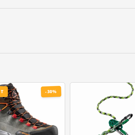
%
30
ET
-