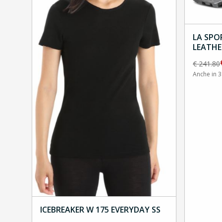
LA SPO
LEATHE
Sun
€
241.80
Anche in 3
ICEBREAKER W 175 EVERYDAY SS