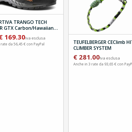
RTIVA TRANGO TECH
R GTX Carbon/Hawaiian
€
169.30
Iva esclusa
TEUFELBERGER CEClimb H
 rate da 56,45 € con PayPal
CLIMBER SYSTEM
€
281.00
Iva esclusa
Anche in 3 rate da 93,65 € con PayP