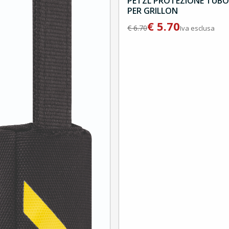
PETZL PROTEZIONE TUBO
PER GRILLON
€
5.70
€
6.70
Iva esclusa