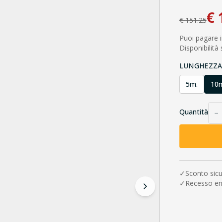
€
€
151.25
Puoi pagare i
Disponibilità
LUNGHEZZ
5m.
10
Quantità
−
✓
Sconto sic
✓
Recesso en