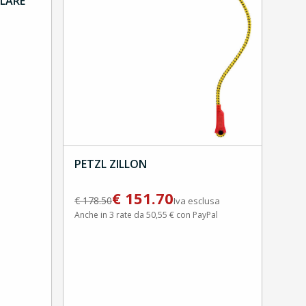
LARE
PETZL ZILLON
€
151.70
€
178.50
Iva esclusa
Anche in 3 rate da 50,55 € con PayPal