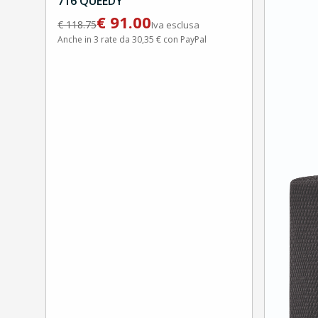
716 QUEEDY
€
91.00
€
118.75
Iva esclusa
Anche in 3 rate da 30,35 € con PayPal