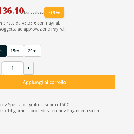
136.10
-
10
%
Iva esclusa
n 3 rate da 45,35 € con PayPal.
 soggetta ad approvazione PayPal.
A
m.
15m.
20m.
+
Aggiungi al carrello
uro
✓
Spedizioni gratuite sopra i 150€
tro 14 giorni — procedura online
✓
Pagamenti sicuri