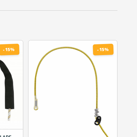
%
%
15
15
-
-