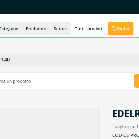
Categorie
Produttori
Settori
Tutti i prodotti
Outlet
-140
EDELR
Lunghezza: 
CODICE PR