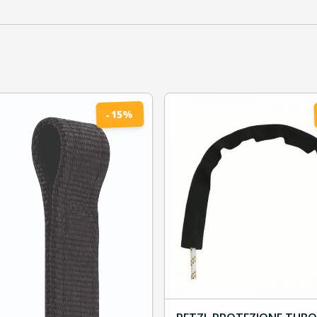
%
15
-