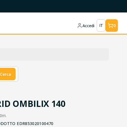
IT
0
Accedi
Cerca
ID OMBILIX 140
10m.
ODOTTO
EDR853020100470