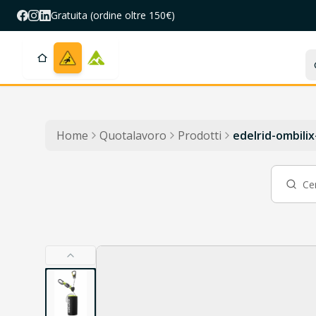
Salta al contenuto
Gratuita (ordine oltre 150€)
Home
Quotalavoro
Prodotti
edelrid-ombilix
Cerca un prodotto