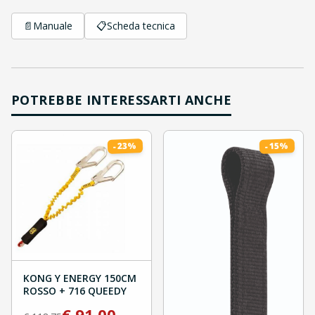
📄
Manuale
📋
Scheda tecnica
POTREBBE INTERESSARTI ANCHE
%
%
23
15
-
-
KONG Y ENERGY 150CM
ROSSO + 716 QUEEDY
€
91.00