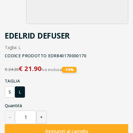
EDELRID DEFUSER
Taglia: L
CODICE PRODOTTO
EDR840170000170
€
21.90
€
24.30
Iva esclusa
-
10
%
TAGLIA
S
L
Quantità
−
+
Aggiungi al carrello