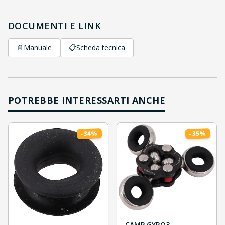
DOCUMENTI E LINK
📄
Manuale
📋
Scheda tecnica
POTREBBE INTERESSARTI ANCHE
%
%
34
35
-
-
CAMP GYRO3