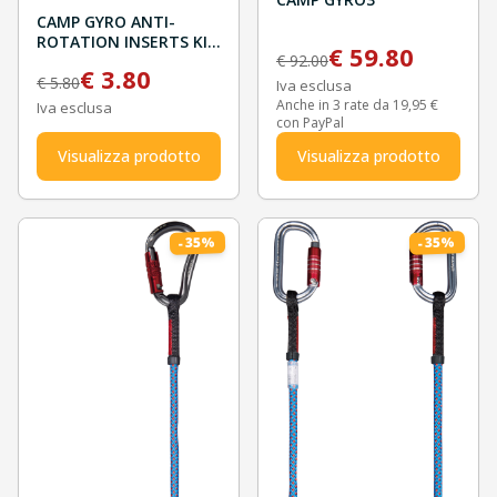
CAMP GYRO ANTI-
ROTATION INSERTS KIT
€
59.80
€
92.00
10 PCS
€
3.80
€
5.80
Iva esclusa
Anche in 3 rate da 19,95 €
Iva esclusa
con PayPal
Visualizza prodotto
Visualizza prodotto
%
%
35
35
-
-