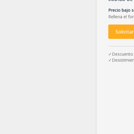
Precio bajo s
Rellena el fo
Solicita
✓
Descuento
✓
Desistimien