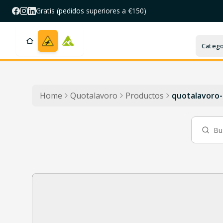
Saltar al contenido principal
Gratis (pedidos superiores a €150)
Catego
Home
Quotalavoro
Productos
quotalavoro-c
Buscar un producto