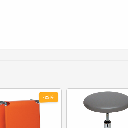
%
25
-