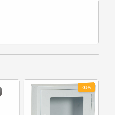
%
25
-