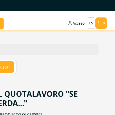
ES
0
Acceso
e
uscar
L QUOTALAVORO "SE
RDA..."
 PRODUCTO
QLCS35347