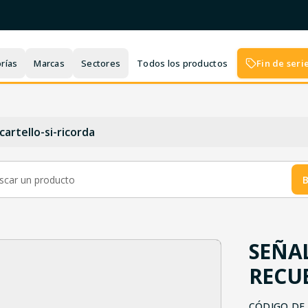
rías
Marcas
Sectores
Todos los productos
Fin de seri
artello-si-ricorda
B
SEÑA
RECUE
CÓDIGO DE