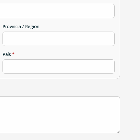
Provincia / Región
País
*