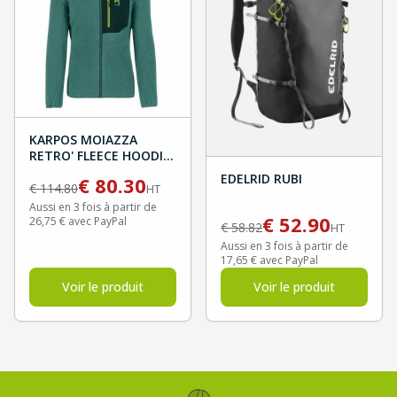
KARPOS MOIAZZA
RETRO' FLEECE HOODIE
- North Atlantic/Forest
EDELRID RUBI
€
80.30
€
114.80
HT
Aussi en 3 fois à partir de
€
52.90
26,75 € avec PayPal
€
58.82
HT
Aussi en 3 fois à partir de
17,65 € avec PayPal
Voir le produit
Voir le produit