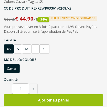
Colore: Caviar · Taglia: XS
CODE PRODUIT
REXREWP03361/0208/XS
€
44.90
FULFILLMENT.ONORDERBADGE
€
69.65
HT
-
36
%
Vous pouvez payer en 3 fois à partir de 14,95 € avec PayPal.
Disponibilité soumise à l'approbation de PayPal.
TAGLIA
XS
S
M
L
XL
MODELLO/COLORE
Caviar
Quantité
−
+
Ajouter au panier