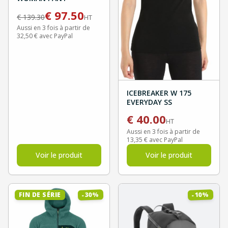
€
97.50
€
139.30
HT
Aussi en 3 fois à partir de
32,50 € avec PayPal
ICEBREAKER W 175
EVERYDAY SS
€
40.00
HT
Aussi en 3 fois à partir de
13,35 € avec PayPal
Voir le produit
Voir le produit
%
%
30
10
FIN DE SÉRIE
-
-