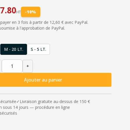
7.80
-
10
%
HT
ayer en 3 fois à partir de 12,60 € avec PayPal.
 soumise à l'approbation de PayPal.
M - 20 LT.
S - 5 LT.
+
Ajouter au panier
sécurisée
✓
Livraison gratuite au-dessus de 150 €
n sous 14 jours — procédure en ligne
sécurisés