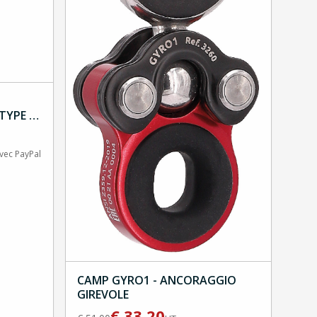
TYPE A
avec PayPal
CAMP GYRO1 - ANCORAGGIO
GIREVOLE
€
33.20