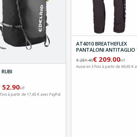
AT4010 BREATHEFLEX
PANTALONI ANTITAGLIO 
CLASS 1 NERO
€
209.00
€
281.40
HT
Aussi en 3 fois à partir de 69,65 € 
 RUBI
€
52.90
HT
 fois à partir de 17,65 € avec PayPal