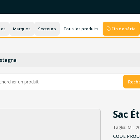
ies
Marques
Secteurs
Tous les produits
Fin de série
-stagna
Rech
Sac É
Taglia: M - 2
CODE PROD