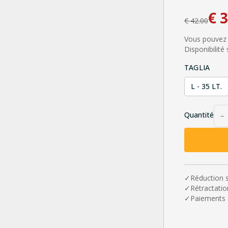
€
3
€
42.00
Vous pouvez p
Disponibilité
TAGLIA
L - 35 LT.
Quantité
−
✓
Réduction 
✓
Rétractatio
✓
Paiements 