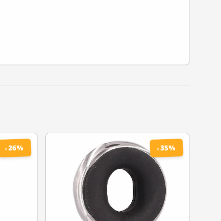
%
%
26
35
-
-