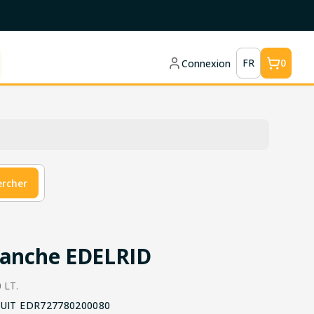
FR
0
Connexion
ercher
tanche EDELRID
0 LT.
UIT
EDR727780200080