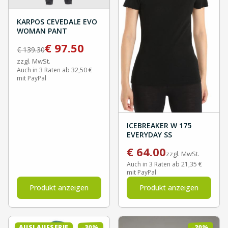
KARPOS CEVEDALE EVO
WOMAN PANT
€
97.50
€
139.30
zzgl. MwSt.
Auch in 3 Raten ab 32,50 €
mit PayPal
ICEBREAKER W 175
EVERYDAY SS
€
64.00
zzgl. MwSt.
Auch in 3 Raten ab 21,35 €
mit PayPal
Produkt anzeigen
Produkt anzeigen
%
%
30
20
AUSLAUFSERIE
-
-