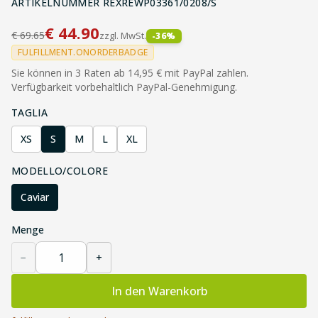
ARTIKELNUMMER
REXREWP03361/0208/S
€
44.90
€
69.65
zzgl. MwSt.
-
36
%
FULFILLMENT.ONORDERBADGE
Sie können in 3 Raten ab 14,95 € mit PayPal zahlen.
Verfügbarkeit vorbehaltlich PayPal-Genehmigung.
TAGLIA
XS
S
M
L
XL
MODELLO/COLORE
Caviar
Menge
−
+
In den Warenkorb