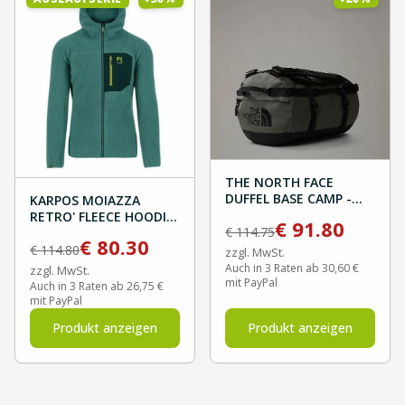
THE NORTH FACE
DUFFEL BASE CAMP -
KARPOS MOIAZZA
New Taupe Green/TNF
RETRO' FLEECE HOODIE
€
91.80
Black
€
114.75
- North Atlantic/Forest
€
80.30
€
114.80
zzgl. MwSt.
Auch in 3 Raten ab 30,60 €
zzgl. MwSt.
mit PayPal
Auch in 3 Raten ab 26,75 €
mit PayPal
Produkt anzeigen
Produkt anzeigen